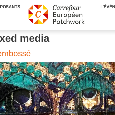
XPOSANTS
L’ÉVÉ
xed media
 embossé