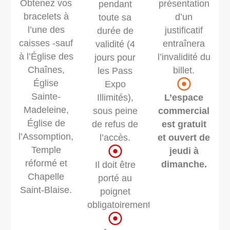
Obtenez vos
présentation
pendant
bracelets à
d’un
toute sa
l’une des
justificatif
durée de
caisses -sauf
entraînera
validité (4
à l’Église des
l’invalidité du
jours pour
Chaînes,
billet.
les Pass
Église
Expo
Sainte-
Illimités),
L’espace
Madeleine,
sous peine
commercial
Église de
de refus de
est gratuit
l’Assomption,
l’accès.
et ouvert de
Temple
jeudi à
réformé et
dimanche.
Il doit être
Chapelle
porté au
Saint-Blaise.
poignet
obligatoirement.