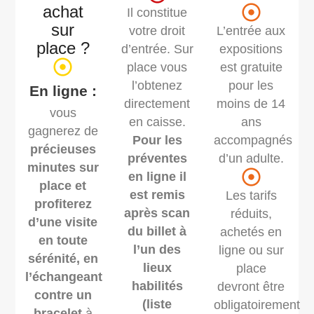
achat
Il constitue
sur
votre droit
L’entrée aux
place ?
d’entrée. Sur
expositions
place vous
est gratuite
l’obtenez
pour les
En ligne :
directement
moins de 14
vous
en caisse.
ans
gagnerez de
Pour les
accompagnés
précieuses
préventes
d’un adulte.
minutes sur
en ligne il
place et
est remis
Les tarifs
profiterez
après scan
réduits,
d’une visite
du billet à
achetés en
en toute
l’un des
ligne ou sur
sérénité, en
lieux
place
l’échangeant
habilités
devront être
contre un
(liste
obligatoirement
bracelet
à