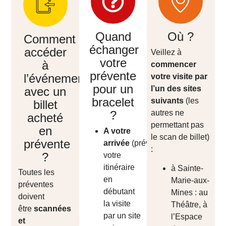
Quand
Où ?
Comment
échanger
accéder
Veillez à
votre
à
commencer
prévente
l’événement
votre visite par
pour un
l’un des sites
avec un
bracelet
suivants
(les
billet
autres ne
?
acheté
permettant pas
en
A votre
le scan de billet)
prévente
arrivée
(prévoyez
:
?
votre
itinéraire
à Sainte-
Toutes les
en
Marie-aux-
préventes
débutant
Mines : au
doivent
la visite
Théâtre, à
être
scannées
par un site
l’Espace
et