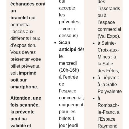
qui
des
échangées
contre
accepte
Tisserands
un
les
ou à
bracelet
qui
préventes
l’espace
permettra
– voir ci-
commercial
l’accès aux
dessous)
(Val Expo),
différents lieux
Scan
à Sainte-
d’exposition.
anticipé
dès
Croix-aux-
Vous devrez
le
Mines : à
présenter votre
mercredi
la Salle
billet prévente,
(10h-16h)
des Fêtes,
soit
imprimé
à l’entrée
à Lièpvre :
soit sur
de
à la Salle
smartphone.
l’espace
Polyvalente
commercial,
Attention, une
à
uniquement
fois scannée,
Rombach-
pour les
la prévente
le-Franc, à
billets 1
perd sa
l’Espace
jour jeudi
validité et
Raymond