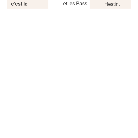
et les Pass
c’est le
Hestin.
Expo
bracelet qui la
Illimités
remplace. Il
Billets cours et
Scan
devra être
séminaires :
matinal
jeudi
porté pendant
merci de
et
toute sa
présenter le
vendredi
durée de
billet
entre 8h et
validité.
directement sur
9h à
le lieu de cours.
l’entrée de
l’espace
commercial