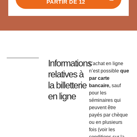
PARTIR DE 12
Informations
L’achat en ligne
n’est possible
que
relatives à
par carte
la billetterie
bancaire,
sauf
pour les
en ligne
séminaires qui
peuvent être
payés par chèque
ou en plusieurs
fois (voir les
conditions sur la