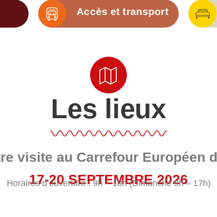
Accès et transport
Les lieux
re visite au Carrefour Européen
17-20 SEPTEMBRE 2026
Horaires d’ouverture : 9h – 18h (Dimanche 9h – 17h)