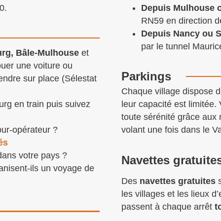
0.
Depuis Mulhouse 
RN59 en direction d
Depuis Nancy ou S
par le tunnel Mauric
urg, Bâle-Mulhouse
et
uer une voiture ou
Parkings
endre sur place (Sélestat
Chaque village dispose d
rg en train puis suivez
leur capacité est limitée
toute sérénité grâce aux 
our-opérateur ?
volant une fois dans le Va
és
dans votre pays ?
Navettes gratuite
anisent-ils un voyage de
Des
navettes gratuites
s
les villages et les lieux 
passent à chaque arrêt
t