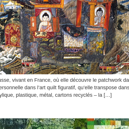
usse, vivant en France, où elle découvre le patchwork d
onnelle dans l’art quilt figuratif, qu’elle transpose dans
lique, plastique, métal, cartons recyclés – la […]