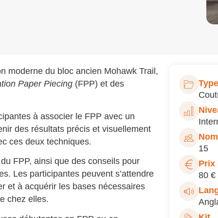
tion moderne du bloc ancien Mohawk Trail,
Type
tion Paper Piecing
(FPP) et des
Cout
Nive
icipantes à associer le FPP avec un
Inte
ir des résultats précis et visuellement
Nomb
ec ces deux techniques.
15
du FPP, ainsi que des conseils pour
Prix
es. Les participantes peuvent s’attendre
80 €
ier et à acquérir les bases nécessaires
Lan
e chez elles.
Angl
Kit