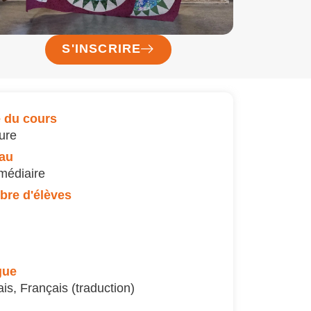
S'INSCRIRE
 du cours
ure
au
rmédiaire
re d'élèves
gue
ais
,
Français (traduction)