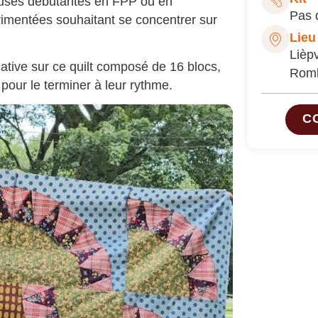
teuses débutantes en FPP ou en
Pas d
imentées souhaitant se concentrer sur
Lieu
Lièpv
cative sur ce quilt composé de 16 blocs,
Romb
pour le terminer à leur rythme.
C