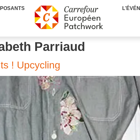
XPOSANTS
L’ÉVÉ
abeth Parriaud
s ! Upcycling