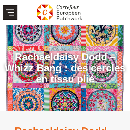
Rachaeldaisy Dodd –
Whizz Bang : des cercles
en tissu plié