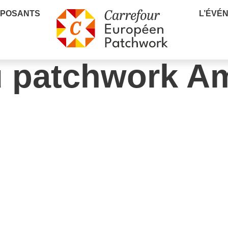
XPOSANTS
L’ÉVÉ
du patchwork A