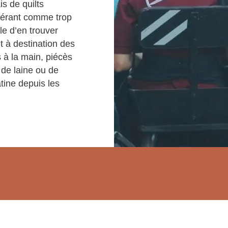
s de quilts
dérant comme trop
le d’en trouver
 à destination des
s à la main, piécès
 de laine ou de
atine depuis les