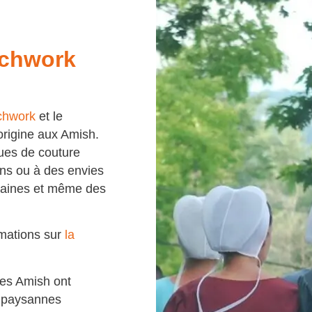
tchwork
tchwork
et le
’origine aux Amish.
ques de couture
ins ou à des envies
ntaines et même des
rmations sur
la
 les Amish ont
es paysannes