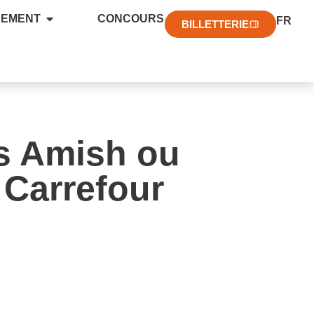
EN
NEMENT
CONCOURS
FR
DE
BILLETTERIE
ts Amish ou
 Carrefour