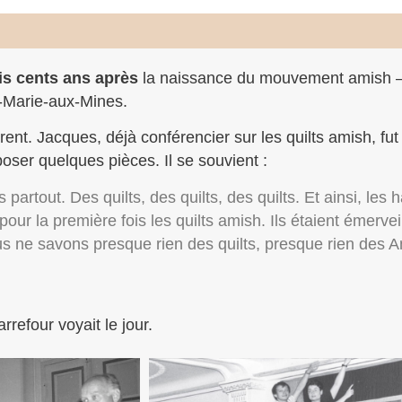
is cents ans après
la naissance du mouvement amish 
e-Marie-aux-Mines.
ent. Jacques, déjà conférencier sur les quilts amish, fut i
ser quelques pièces. Il se souvient :
ts partout. Des quilts, des quilts, des quilts. Et ainsi, les
our la première fois les quilts amish. Ils étaient émervei
us ne savons presque rien des quilts, presque rien des A
refour voyait le jour.