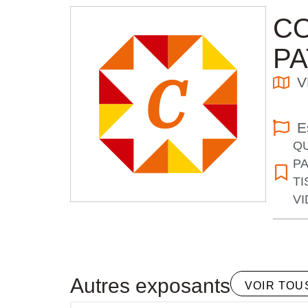
CO
P
V
E
QU
P
TI
V
Autres exposants
VOIR TOU