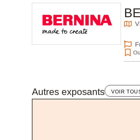
B
V
F
Ou
Autres exposants
VOIR TOU