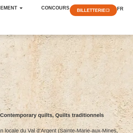
EN
NEMENT
CONCOURS
FR
DE
BILLETTERIE
h
Contemporary quilts
,
Quilts traditionnels
on locale du Val d’Argent (Sainte-Marie-aux-Mines,