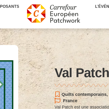
XPOSANTS
L’ÉVÉ
Val Patc
Quilts contemporains
,
France
Val Patch est une associati