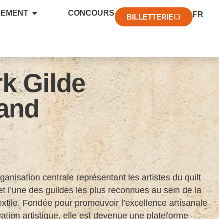
EN
NEMENT
CONCOURS
FR
DE
BILLETTERIE
k Gilde
and
ganisation centrale représentant les artistes du quilt
t l’une des guildes les plus reconnues au sein de la
xtile. Fondée pour promouvoir l’excellence artisanale
ation artistique, elle est devenue une plateforme