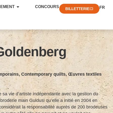
EN
NEMENT
CONCOURS
FR
DE
BILLETTERIE
Goldenberg
mporains
,
Contemporary quilts
,
Œuvres textiles
sa vie d’artiste indépendante avec la gestion du
broderie main Guldusi qu’elle a initié en 2004 en
 considérait la responsabilité auprès de 200 brodeuses