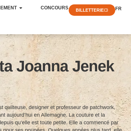
EN
NEMENT
CONCOURS
FR
DE
BILLETTERIE
ta Joanna Jenek
 quilteuse, designer et professeur de patchwork,
ant aujourd’hui en Allemagne. La couture et la
epuis qu’elle est toute petite. Elle a commencé par
s pour ses poupées. Quelques années plus tard, elle