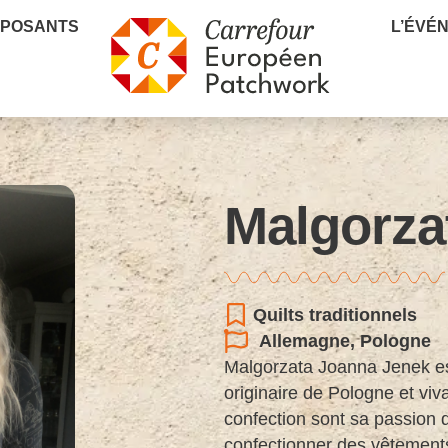
XPOSANTS
L’ÉVÉ
Malgorza
Quilts traditionnels
Allemagne
,
Pologne
Malgorzata Joanna Jenek est
originaire de Pologne et viv
confection sont sa passion d
confectionner des vêtement