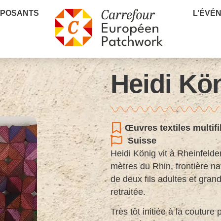
XPOSANTS
L’ÉVÉ
Heidi Kö
Œuvres textiles multif
Suisse
Heidi König vit à Rheinfelden
mètres du Rhin, frontière na
de deux fils adultes et gran
retraitée.
Très tôt initiée à la coutur