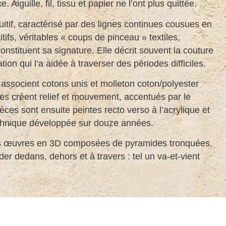
 Aiguille, fil, tissu et papier ne l’ont plus quittée.
ntuitif, caractérisé par des lignes continues cousues en
itifs, véritables « coups de pinceau » textiles,
onstituent sa signature. Elle décrit souvent la couture
n qui l’a aidée à traverser des périodes difficiles.
 associent cotons unis et molleton coton/polyester
bres créent relief et mouvement, accentués par le
èces sont ensuite peintes recto verso à l’acrylique et
echnique développée sur douze années.
des œuvres en 3D composées de pyramides tronquées,
der dedans, dehors et à travers : tel un va-et-vient