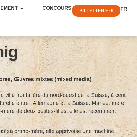
EN
NEMENT
CONCOURS
FR
DE
BILLETTERIE
nig
ibres
,
Œuvres mixtes (mixed media)
, ville frontalière du nord-ouest de la Suisse, à cent
turelle entre l’Allemagne et la Suisse. Mariée, mère
d-mère de deux petites-filles, elle est récemment
e par sa grand-mère, elle apprivoise une machine