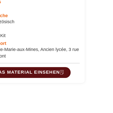
s
ache
zösisch
Kit
ort
te-Marie-aux-Mines, Ancien lycée, 3 rue
ont
AS MATERIAL EINSEHEN