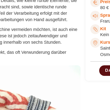
te Details, wie kleine runde Elemente, die
Prei
racht sind, sowie identische runde
80 €
il der Verarbeitung erfolgt mit der
Spr
arbeitungen von Hand ausgeführt.
Fran
Kit
chine vermeiden möchten, ist auch eine
Kein 
ese ist jedoch zeitaufwendiger und
Kurs
ng innerhalb von sechs Stunden.
Sain
ekt, das oft Verwunderung darüber
Osm
D