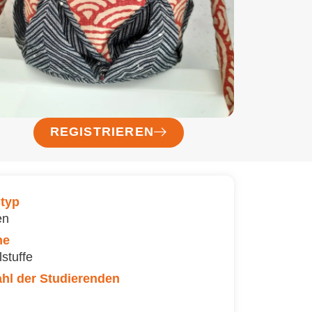
REGISTRIEREN
typ
en
ne
lstuffe
hl der Studierenden