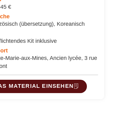
 45 €
ache
zösisch (übersetzung)
,
Koreanisch
lichtendes Kit inklusive
ort
te-Marie-aux-Mines, Ancien lycée, 3 rue
ont
AS MATERIAL EINSEHEN