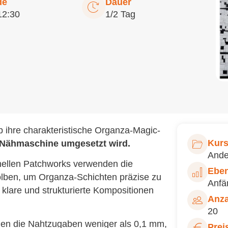
de
Dauer
12:30
1/2 Tag
 ihre charakteristische Organza-Magic-
Kurs
 Nähmaschine umgesetzt wird.
Ande
onellen Patchworks verwenden die
Ebe
olben, um Organza-Schichten präzise zu
Anfä
lare und strukturierte Kompositionen
Anza
20
gen die Nahtzugaben weniger als 0,1 mm,
Prei