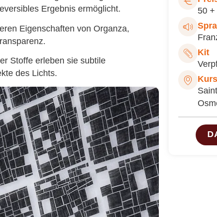
reversibles Ergebnis ermöglicht.
50 +
Spr
eren Eigenschaften von Organza,
Fran
ransparenz.
Kit
 Stoffe erleben sie subtile
Verpf
kte des Lichts.
Kurs
Sain
Osm
D