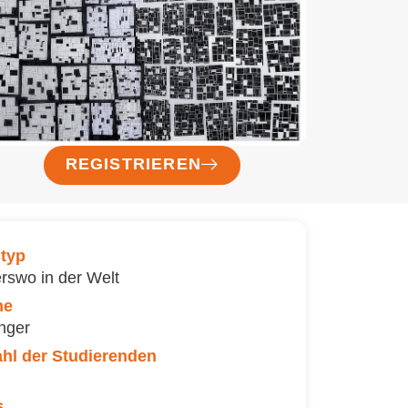
REGISTRIEREN
typ
rswo in der Welt
ne
nger
hl der Studierenden
s