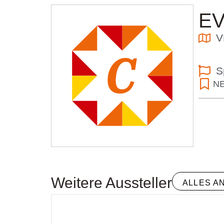
E
V
S
NE
Weitere Aussteller
ALLES A