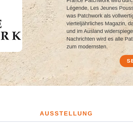
France Patchwork wird durc
Légende, Les Jeunes Pouss
was Patchwork als vollwertig
vierteljährliches Magazin, d
und im Ausland widerspiegel
Nachrichten wird es alle Pat
zum modernsten.
S
AUSSTELLUNG