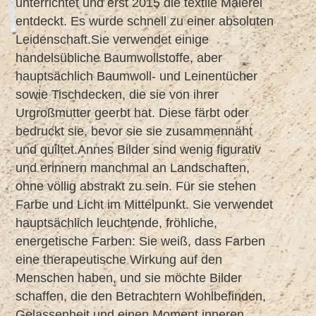
unterrichtet und erst 2015 die textile Malerei
entdeckt. Es wurde schnell zu einer absoluten
Leidenschaft.Sie verwendet einige
handelsübliche Baumwollstoffe, aber
hauptsächlich Baumwoll- und Leinentücher
sowie Tischdecken, die sie von ihrer
Urgroßmutter geerbt hat. Diese färbt oder
bedruckt sie, bevor sie sie zusammennäht
und quiltet.Annes Bilder sind wenig figurativ
und erinnern manchmal an Landschaften,
ohne völlig abstrakt zu sein. Für sie stehen
Farbe und Licht im Mittelpunkt. Sie verwendet
hauptsächlich leuchtende, fröhliche,
energetische Farben: Sie weiß, dass Farben
eine therapeutische Wirkung auf den
Menschen haben, und sie möchte Bilder
schaffen, die den Betrachtern Wohlbefinden,
Gelassenheit und einen Moment inneren