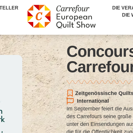
TELLER
DIE VE
DIE
Concours
Carrefou
Zeitgenössische Quilt
International
Im September feiert die Au
des Carrefours seine große 
unter den Einsendungen aus
die für die Öffentlichkeit z