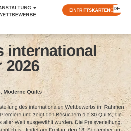
FR
RANSTALTUNG
DE
EN
EINTRITTSKARTEN
 WETTBEWERBE
 international
r 2026
s
,
Moderne Quilts
sstellung des internationalen Wettbewerbs im Rahmen
Premiere und zeigt den Besuchern die 30 Quilts, die
 aller Welt ausgewählt wurden. Die Preisverleihung,
ugänglich ist, findet am Freitag, den 18. September um