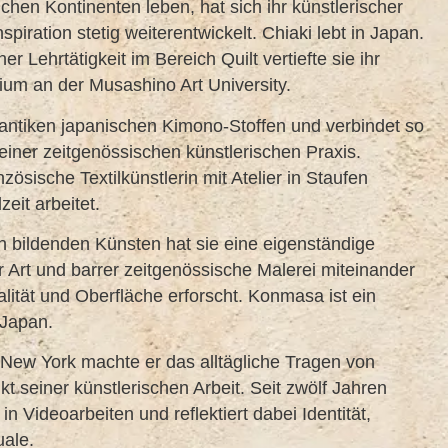
chen Kontinenten leben, hat sich ihr künstlerischer
piration stetig weiterentwickelt. Chiaki lebt in Japan.
 Lehrtätigkeit im Bereich Quilt vertiefte sie ihr
ium an der Musashino Art University.
 antiken japanischen Kimono-Stoffen und verbindet so
 einer zeitgenössischen künstlerischen Praxis.
nzösische Textilkünstlerin mit Atelier in Staufen
zeit arbeitet.
n bildenden Künsten hat sie eine eigenständige
er Art und barrer zeitgenössische Malerei miteinander
lität und Oberfläche erforscht. Konmasa ist ein
 Japan.
New York machte er das alltägliche Tragen von
seiner künstlerischen Arbeit. Seit zwölf Jahren
n Videoarbeiten und reflektiert dabei Identität,
uale.