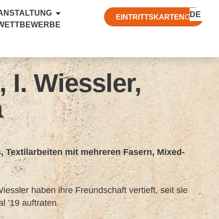
FR
RANSTALTUNG
DE
EN
EINTRITTSKARTEN
 WETTBEWERBE
 I. Wiessler,
a
s
,
Textilarbeiten mit mehreren Fasern
,
Mixed-
essler haben ihre Freundschaft vertieft, seit sie
l ’19 auftraten.