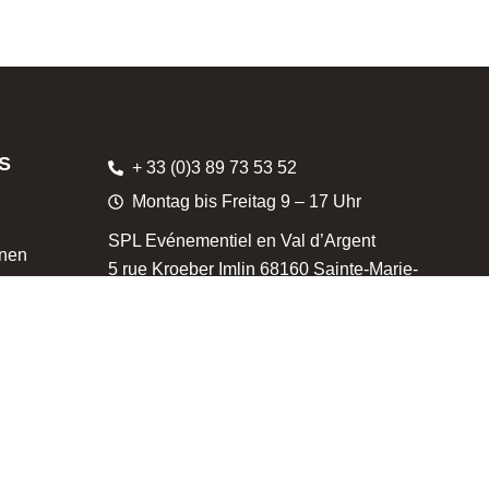
S
+ 33 (0)3 89 73 53 52
Montag bis Freitag 9 – 17 Uhr
SPL Evénementiel en Val d’Argent
onen
5 rue Kroeber Imlin 68160 Sainte-Marie-
am
aux-Mines
KONTAKT →
innspielregeln
Produziert von: Iko Company