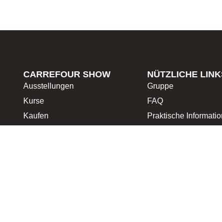
CARREFOUR SHOW
NÜTZLICHE LINK
Ausstellungen
Gruppe
Kurse
FAQ
Kaufen
Praktische Informati
Retreat
Das Organisationste
Aktivitäten
Das Patchwork
Wettbewerbe
Presse
Blog
Datenschutz-Bestimmungen
Gew
vorbehalten. 2025