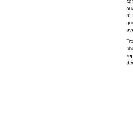
co
aux
d’i
qu
ava
Tro
pho
re
dé