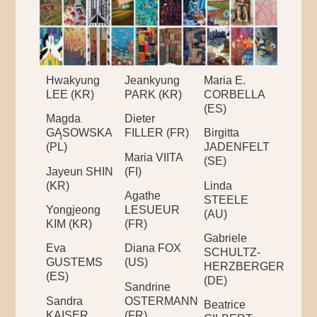
Hwakyung
Jeankyung
Maria E.
LEE (KR)
PARK (KR)
CORBELLA
(ES)
Magda
Dieter
GĄSOWSKA
FILLER (FR)
Birgitta
(PL)
JADENFELT
Maria VIITA
(SE)
Jayeun SHIN
(FI)
(KR)
Linda
Agathe
STEELE
Yongjeong
LESUEUR
(AU)
KIM (KR)
(FR)
Gabriele
Eva
Diana FOX
SCHULTZ-
GUSTEMS
(US)
HERZBERGER
(ES)
(DE)
Sandrine
Sandra
OSTERMANN
Beatrice
KAISER
(FR)