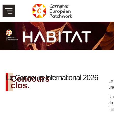
Le Concours International 2026
Concours
Le
clos.
un
Un 
du
l’a