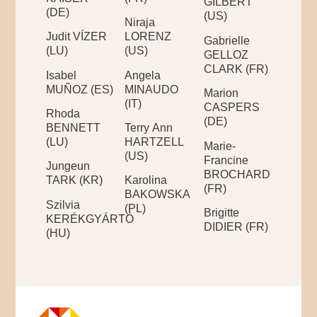
GILBERT
(DE)
(US)
Niraja
Judit VÍZER
LORENZ
Gabrielle
(LU)
(US)
GELLOZ
CLARK (FR)
Isabel
Angela
MUÑOZ (ES)
MINAUDO
Marion
(IT)
CASPERS
Rhoda
(DE)
BENNETT
Terry Ann
(LU)
HARTZELL
Marie-
(US)
Francine
Jungeun
BROCHARD
TARK (KR)
Karolina
(FR)
BAKOWSKA
Szilvia
(PL)
Brigitte
KERÉKGYÁRTÓ
DIDIER (FR)
(HU)